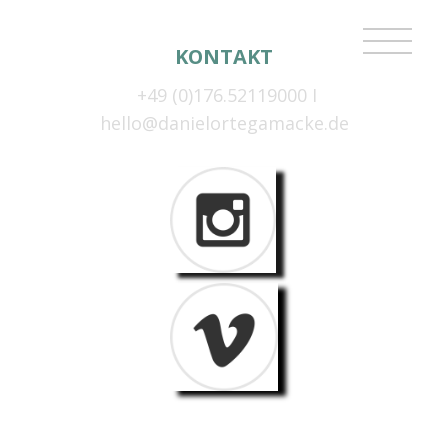
KONTAKT
+49 (0)176.52119000 I
hello@danielortegamacke.de